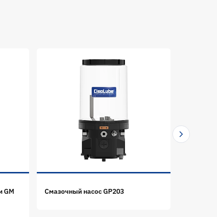
и GM
Смазочный насос GP203
Смазочны