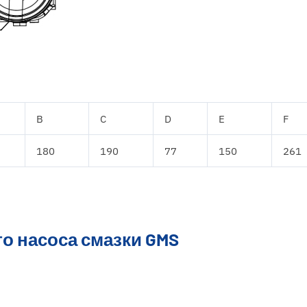
B
C
D
E
F
180
190
77
150
261
о насоса смазки GMS