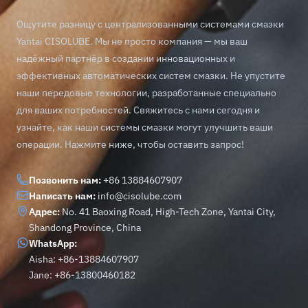
Ощутите разницу с централизованными системами смазки
Yantai CISOLUBE. Мы не просто компания — мы ваш
надёжный партнёр в создании инновационных и
эффективных автоматических систем смазки. Не упустите
наши передовые технологии, разработанные специально
для ваших потребностей. Свяжитесь с нами сегодня и
узнайте, как наши системы смазки могут улучшить ваши
операции. Нажмите ниже, чтобы оставить запрос!
Позвонить нам:
+86 13884607907
Написать нам:
info@cisolube.com
Адрес:
No. 41 Baoxing Road, High-Tech Zone, Yantai City,
Shandong Province, China
WhatsApp:
Aisha: +86-13884607907
Jane: +86-13800460182