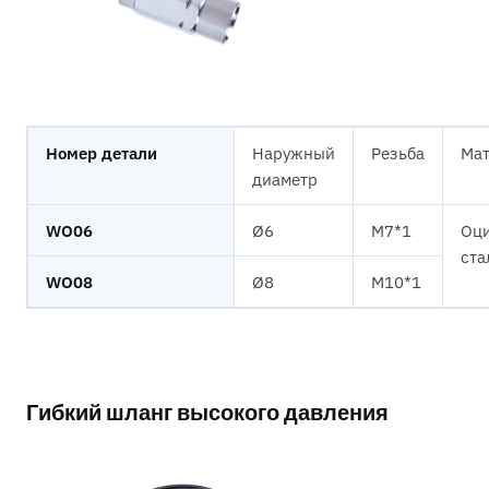
Номер детали
Наружный
Резьба
Мат
диаметр
WO06
Ø6
M7*1
Оци
ста
WO08
Ø8
M10*1
Гибкий шланг высокого давления