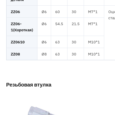
ZZ06
Ø6
60
30
M7*1
Оци
ста
ZZ06-
Ø6
54.5
21.5
M7*1
1(Короткая)
ZZ0610
Ø6
63
30
M10*1
ZZ08
Ø8
63
30
M10*1
Резьбовая втулка