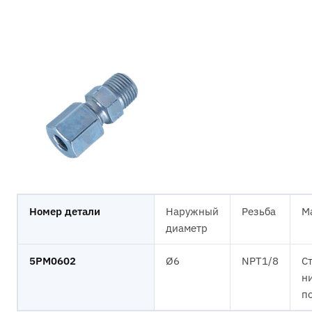
Номер детали
Наружный
Резьба
М
диаметр
5PM0602
Ø6
NPT1/8
Ст
н
п