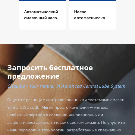
Автоматический
Насос
Смаз
смазочный насос
автоматической
GP20
GT PLUS
смазки GM PLUS
Progressive
Progressive
Запросить бесплатное
предложение
Cisolube - Your Partner in Advanced Central Lube System
Ощутите разницу с централизованными системами смазки
Yantai CISOLUBE. Мы не просто компания — мы ваш
надёжный партнёр в создании инновационных и
эффективных автоматических систем смазки. Не упустите
наши передовые технологии, разработанные специально