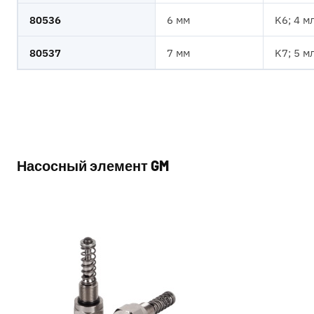
80536
6 мм
K6; 4 м
80537
7 мм
K7; 5 м
Насосный элемент GM