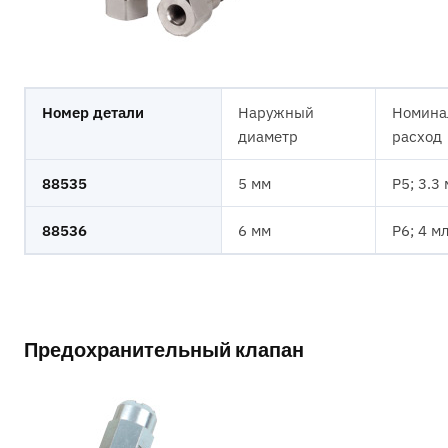
Номер детали
Наружный
Номина
диаметр
расход
88535
5 мм
P5; 3.3
88536
6 мм
P6; 4 м
Предохранительный клапан