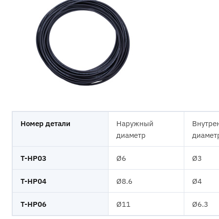
Номер детали
Наружный
Внутре
диаметр
диамет
T-HP03
Ø6
Ø3
T-HP04
Ø8.6
Ø4
T-HP06
Ø11
Ø6.3