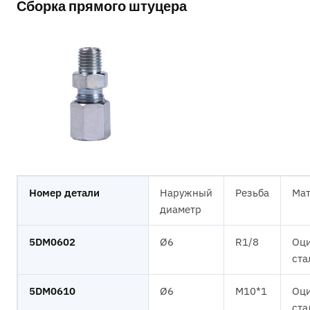
Сборка прямого штуцера
Номер детали
Наружный
Резьба
Мат
диаметр
5DM0602
Ø6
R1/8
Оци
ста
5DM0610
Ø6
M10*1
Оци
ста