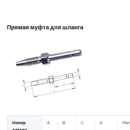
Прямая муфта для шланга
Номер
A
B
C
D
Мат
детали