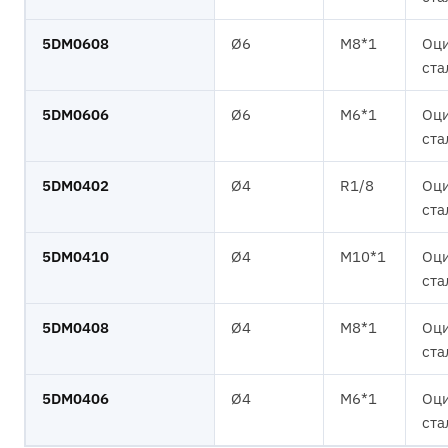
5DM0608
Ø6
M8*1
Оци
ста
5DM0606
Ø6
M6*1
Оци
ста
5DM0402
Ø4
R1/8
Оци
ста
5DM0410
Ø4
M10*1
Оци
ста
5DM0408
Ø4
M8*1
Оци
ста
5DM0406
Ø4
M6*1
Оци
ста