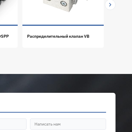
DSPP
Распределительный клапан VB
Распреде