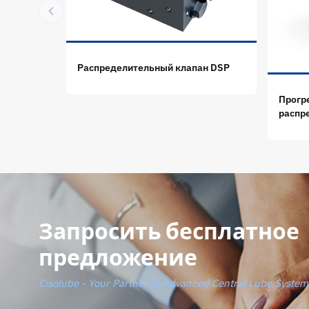
Распределительный клапан DSP
Прогр
распр
Запросить бесплатное
предложение
Cisolube - Your Partner in Advanced Central Lube System