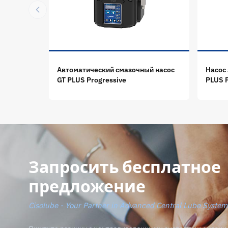
Автоматический смазочный насос
Насос
GT PLUS Progressive
PLUS P
Запросить бесплатное
предложение
Cisolube - Your Partner in Advanced Central Lube System