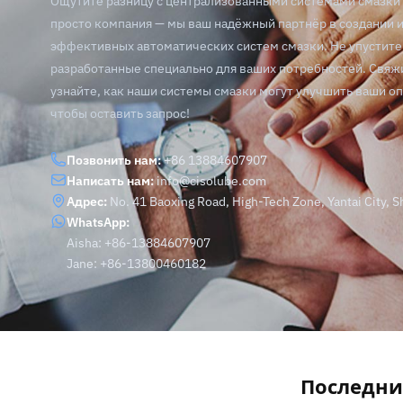
Ощутите разницу с централизованными системами смазки 
просто компания — мы ваш надёжный партнёр в создании 
эффективных автоматических систем смазки. Не упустите
разработанные специально для ваших потребностей. Свяжи
узнайте, как наши системы смазки могут улучшить ваши о
чтобы оставить запрос!
Позвонить нам:
+86 13884607907
Написать нам:
info@cisolube.com
Адрес:
No. 41 Baoxing Road, High-Tech Zone, Yantai City, 
WhatsApp:
Aisha: +86-13884607907
Jane: +86-13800460182
Последни