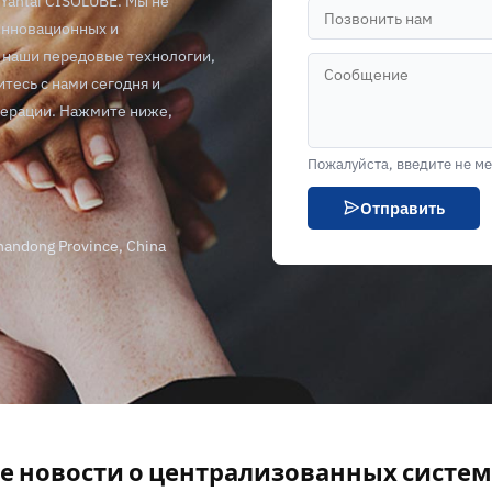
Yantai CISOLUBE. Мы не
инновационных и
 наши передовые технологии,
тесь с нами сегодня и
перации. Нажмите ниже,
Пожалуйста, введите не ме
Отправить
Shandong Province, China
е новости о централизованных систем